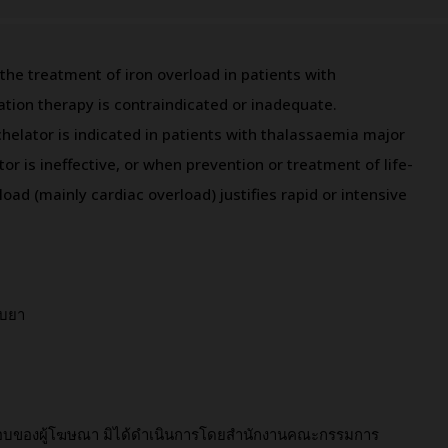
the treatment of iron overload in patients with
tion therapy is contraindicated or inadequate.
chelator is indicated in patients with thalassaemia major
r is ineffective, or when prevention or treatment of life-
ad (mainly cardiac overload) justifies rapid or intensive
ับยา
ชอบของผู้โฆษณา มิได้ดำเนินการโดยสำนักงานคณะกรรมการ