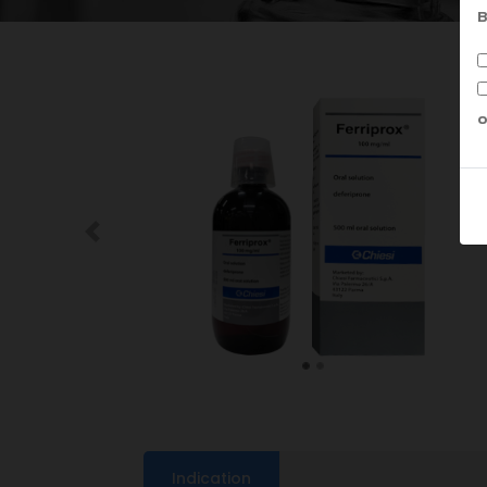
B
o
Previous
Indication