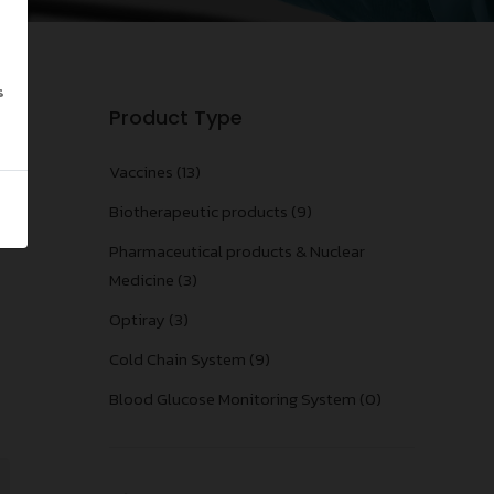
s
Product Type
Vaccines (13)
Biotherapeutic products (9)
Pharmaceutical products & Nuclear
Medicine (3)
Optiray (3)
Cold Chain System (9)
Blood Glucose Monitoring System (0)