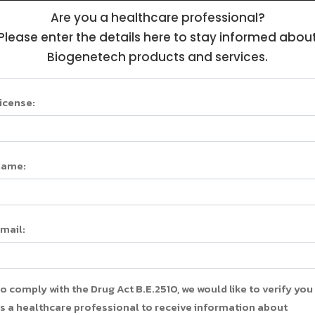
Are you a healthcare professional?
รก
Products
Health Education
News
เกี่ยว
Please enter the details here to stay informed abou
Biogenetech products and services.
icense:
riprox Oral Solu
Name:
หน้าแรก
/
Products
/
Ferriprox Oral Solution
mail:
o comply with the Drug Act B.E.2510, we would like to verify you
s a healthcare professional to receive information about