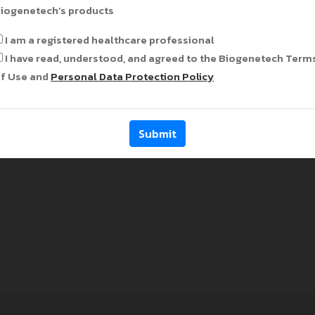
iogenetech’s products
I am a registered healthcare professional
I have read, understood, and agreed to the Biogenetech Term
Ferriprox Oral Solution
f Use and
Personal Data Protection Policy
(Deferiprone)
Submit
Next