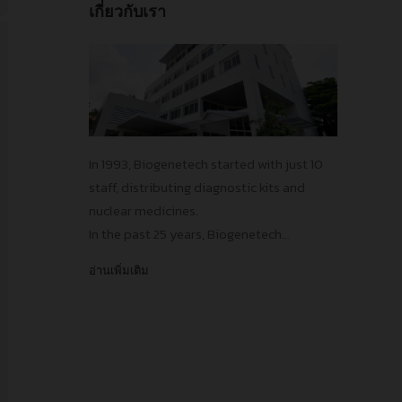
เกี่ยวกับเรา
In 1993, Biogenetech started with just 10
staff, distributing diagnostic kits and
nuclear medicines.
In the past 25 years, Biogenetech
introduced more than 15 innovative
อ่านเพิ่มเติม
vaccines and pharmaceuticals,
contributing to the improvements in
public health standards in Thailand,
protecting our population from numerous
infectious diseases!