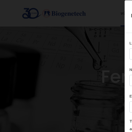
หน้าแ
L
Fer
E
T
a