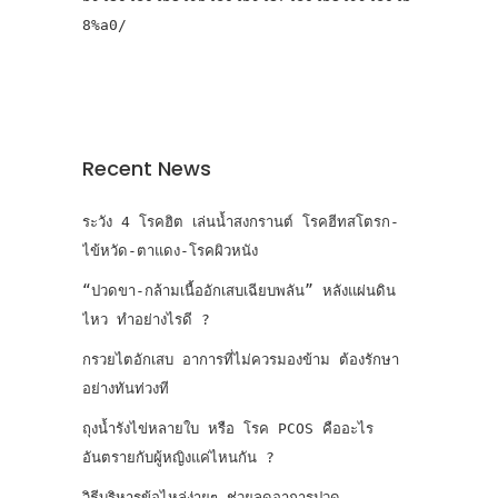
8%a0/
Recent News
ระวัง 4 โรคฮิต เล่นน้ำสงกรานต์ โรคฮีทสโตรก-
ไข้หวัด-ตาแดง-โรคผิวหนัง
“ปวดขา-กล้ามเนื้ออักเสบเฉียบพลัน” หลังแผ่นดิน
ไหว ทำอย่างไรดี ?
กรวยไตอักเสบ อาการที่ไม่ควรมองข้าม ต้องรักษา
อย่างทันท่วงที
ถุงน้ำรังไข่หลายใบ หรือ โรค PCOS คืออะไร
อันตรายกับผู้หญิงแค่ไหนกัน ?
วิธีบริหารข้อไหล่ง่ายๆ ช่วยลดอาการปวด