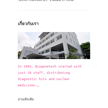
เกี่ยวกับเรา
In 1993, Biogenetech started with
just 10 staff, distributing
diagnostic kits and nuclear
medicines.
In the past 25 years, Biogenetech
introduced more than 15 innovative
อ่านเพิ่มเติม
vaccines and pharmaceuticals,