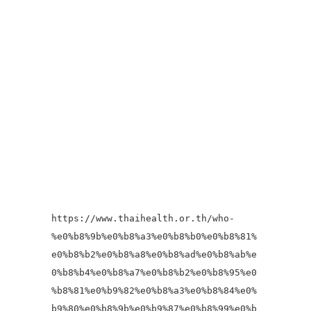
https://www.thaihealth.or.th/who-
%e0%b8%9b%e0%b8%a3%e0%b8%b0%e0%b8%81%
e0%b8%b2%e0%b8%a8%e0%b8%ad%e0%b8%ab%e
0%b8%b4%e0%b8%a7%e0%b8%b2%e0%b8%95%e0
%b8%81%e0%b9%82%e0%b8%a3%e0%b8%84%e0%
b9%80%e0%b8%9b%e0%b9%87%e0%b8%99%e0%b