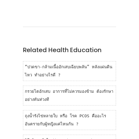
contributing to the improvements in
public health standards in Thailand,
protecting our population from
numerous infectious diseases!
Related Health Education
“ปวดขา-กล้ามเนื้ออักเสบเฉียบพลัน” หลังแผ่นดิน
ไหว ทำอย่างไรดี ?
กรวยไตอักเสบ อาการที่ไม่ควรมองข้าม ต้องรักษา
อย่างทันท่วงที
ถุงน้ำรังไข่หลายใบ หรือ โรค PCOS คืออะไร
อันตรายกับผู้หญิงแค่ไหนกัน ?