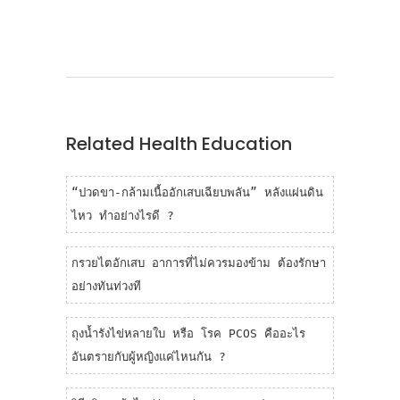
contributing to the improvements in
public health standards in Thailand,
protecting our population from
numerous infectious diseases!
Related Health Education
“ปวดขา-กล้ามเนื้ออักเสบเฉียบพลัน” หลังแผ่นดิน
ไหว ทำอย่างไรดี ?
กรวยไตอักเสบ อาการที่ไม่ควรมองข้าม ต้องรักษา
อย่างทันท่วงที
ถุงน้ำรังไข่หลายใบ หรือ โรค PCOS คืออะไร
อันตรายกับผู้หญิงแค่ไหนกัน ?