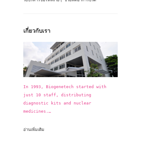
เกี่ยวกับเรา
In 1993, Biogenetech started with
just 10 staff, distributing
diagnostic kits and nuclear
medicines.
In the past 25 years, Biogenetech
introduced more than 15 innovative
อ่านเพิ่มเติม
vaccines and pharmaceuticals,