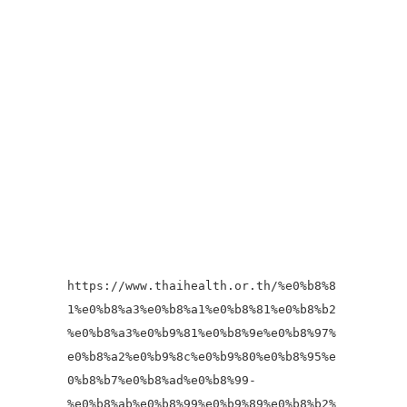
https://www.thaihealth.or.th/%e0%b8%8
1%e0%b8%a3%e0%b8%a1%e0%b8%81%e0%b8%b2
%e0%b8%a3%e0%b9%81%e0%b8%9e%e0%b8%97%
e0%b8%a2%e0%b9%8c%e0%b9%80%e0%b8%95%e
0%b8%b7%e0%b8%ad%e0%b8%99-
%e0%b8%ab%e0%b8%99%e0%b9%89%e0%b8%b2%