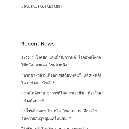
e0%b8%a3%e0%b9%89/
Recent News
ระวัง 4 โรคฮิต เล่นน้ำสงกรานต์ โรคฮีทสโตรก-
ไข้หวัด-ตาแดง-โรคผิวหนัง
“ปวดขา-กล้ามเนื้ออักเสบเฉียบพลัน” หลังแผ่นดิน
ไหว ทำอย่างไรดี ?
กรวยไตอักเสบ อาการที่ไม่ควรมองข้าม ต้องรักษา
อย่างทันท่วงที
ถุงน้ำรังไข่หลายใบ หรือ โรค PCOS คืออะไร
อันตรายกับผู้หญิงแค่ไหนกัน ?
วิธีบริหารข้อไหล่ง่ายๆ ช่วยลดอาการปวด