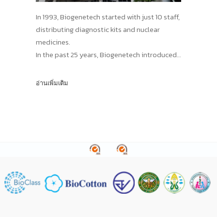
In 1993, Biogenetech started with just 10 staff,
distributing diagnostic kits and nuclear
medicines.
In the past 25 years, Biogenetech introduced
more than 15 innovative vaccines and
pharmaceuticals, contributing to the
อ่านเพิ่มเติม
improvements in public health standards in
Thailand, protecting our population from
numerous infectious diseases!