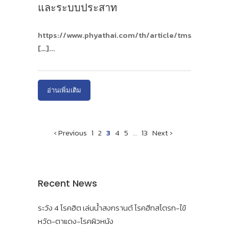
และระบบประสาท
https://www.phyathai.com/th/article/tms-
[…]
อ่านเพิ่มเติม
‹ Previous
1
2
3
4
5
…
13
Next ›
Recent News
ระวัง 4 โรคฮิต เล่นน้ำสงกรานต์ โรคฮีทสโตรก-ไข้
หวัด-ตาแดง-โรคผิวหนัง