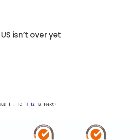
US isn’t over yet
ous
1
…
10
11
12
13
Next ›