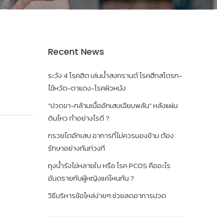
Recent News
ระวัง 4 โรคฮิต เล่นน้ำสงกรานต์ โรคฮีทสโตรก-
ไข้หวัด-ตาแดง-โรคผิวหนัง
“ปวดขา-กล้ามเนื้ออักเสบเฉียบพลัน” หลังแผ่น
ดินไหว ทำอย่างไรดี ?
กรวยไตอักเสบ อาการที่ไม่ควรมองข้าม ต้อง
รักษาอย่างทันท่วงที
ถุงน้ำรังไข่หลายใบ หรือ โรค PCOS คืออะไร
อันตรายกับผู้หญิงแค่ไหนกัน ?
วิธีบริหารข้อไหล่ง่ายๆ ช่วยลดอาการปวด