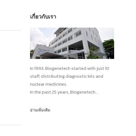
เกี่ยวกับเรา
In 1993, Biogenetech started with just 10
staff, distributing diagnostic kits and
nuclear medicines.
In the past 25 years, Biogenetech
introduced more than 15 innovative
vaccines and pharmaceuticals,
อ่านเพิ่มเติม
contributing to the improvements in
public health standards in Thailand,
protecting our population from numerous