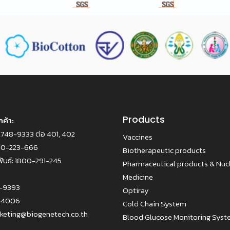
Products
กค้า:
2748-9333 ต่อ 401, 402
Vaccines
00-223-666
Biotherapeutic products
ันธ์:
1800-291-245
Pharmaceutical products & Nuc
Medicine
8-9393
Optiray
1-4006
Cold Chain System
keting@biogenetech.co.th
Blood Glucose Monitoring Sys