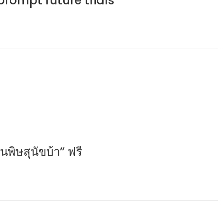
rompt future trials
นพิษสุนัขบ้า” ฟรี