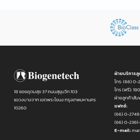
ฝ่ายบริการลู
โทร:
(66) 0-
โทร (ฟรี):
18
18 ซอยอุดมสุข 37 ถนนสุขุมวิท 103
ฝ่ายลูกค้าสัมพ
แขวงบางจาก เขตพระโขนง กรุงเทพมหานคร
แฟกซ์:
10260
(66) 0-274
(66) 0-236
E-mail:
mar