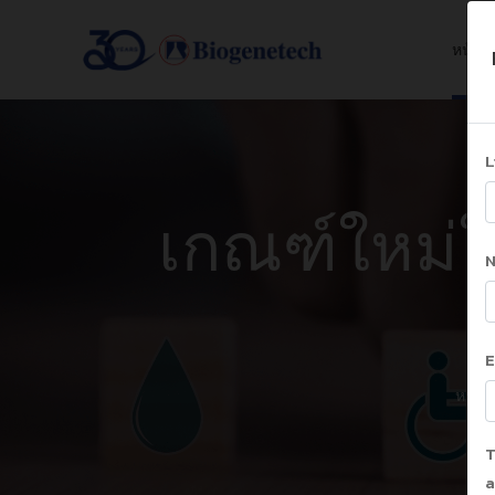
หน้าแ
L
เกณฑ์ใหม่ใ
E
หน้า
T
a