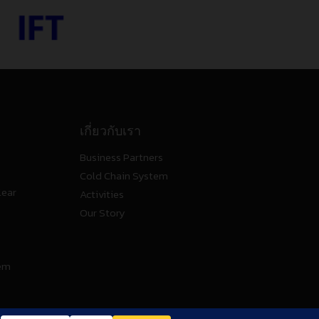
เกี่ยวกับเรา
Business Partners
Cold Chain System
lear
Activities
Our Story
tem