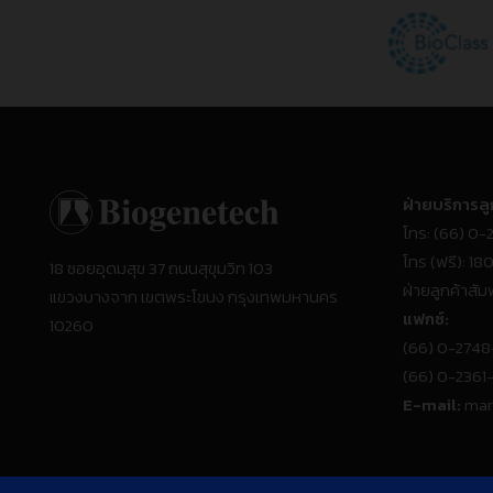
ฝ่ายบริการลู
โทร:
(66) 0-
โทร (ฟรี):
18
18 ซอยอุดมสุข 37 ถนนสุขุมวิท 103
ฝ่ายลูกค้าสัมพ
แขวงบางจาก เขตพระโขนง กรุงเทพมหานคร
แฟกซ์:
10260
(66) 0-274
(66) 0-236
E-mail:
mar