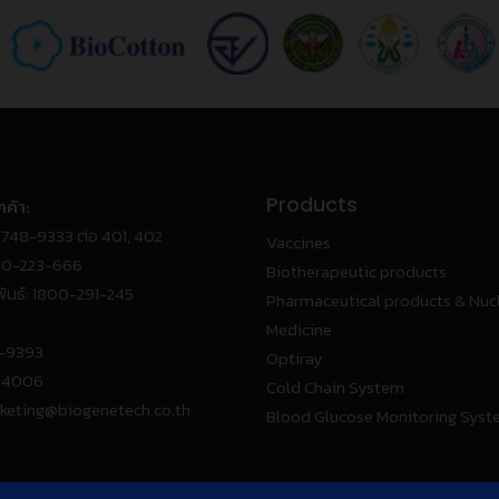
Products
กค้า:
2748-9333 ต่อ 401, 402
Vaccines
00-223-666
Biotherapeutic products
ันธ์:
1800-291-245
Pharmaceutical products & Nuc
Medicine
8-9393
Optiray
1-4006
Cold Chain System
keting@biogenetech.co.th
Blood Glucose Monitoring Sys