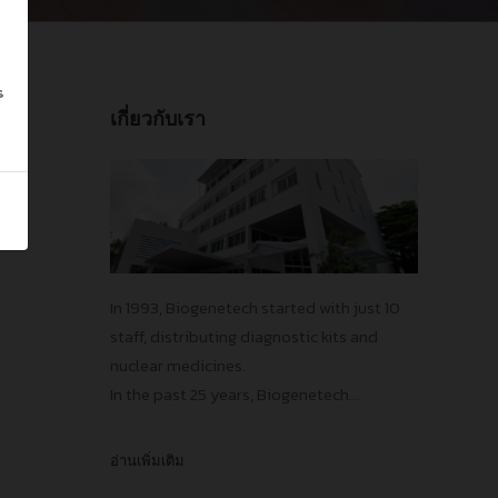
s
เกี่ยวกับเรา
In 1993, Biogenetech started with just 10
staff, distributing diagnostic kits and
nuclear medicines.
In the past 25 years, Biogenetech
introduced more than 15 innovative
vaccines and pharmaceuticals,
อ่านเพิ่มเติม
contributing to the improvements in