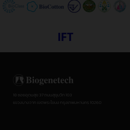
18 ซอยอุดมสุข 37 ถนนสุขุมวิท 103
แขวงบางจาก เขตพระโขนง กรุงเทพมหานคร 10260