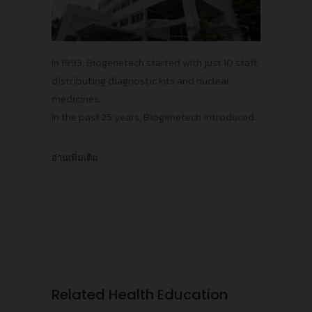
In 1993, Biogenetech started with just 10 staff,
distributing diagnostic kits and nuclear
medicines.
In the past 25 years, Biogenetech introduced
more than 15 innovative vaccines and
pharmaceuticals, contributing to the
อ่านเพิ่มเติม
improvements in public health standards in
Thailand, protecting our population from
numerous infectious diseases!
Related Health Education