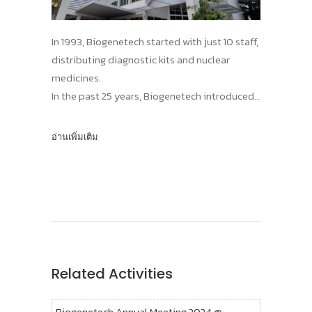
In 1993, Biogenetech started with just 10 staff,
distributing diagnostic kits and nuclear
medicines.
In the past 25 years, Biogenetech introduced
more than 15 innovative vaccines and
pharmaceuticals, contributing to the
อ่านเพิ่มเติม
improvements in public health standards in
Thailand, protecting our population from
numerous infectious diseases!
Related Activities
Biogenetech Annual Meeting 2024 @