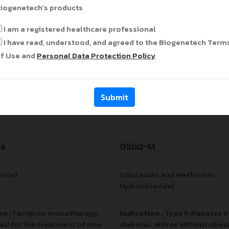
iogenetech’s products
I am a registered healthcare professional
I have read, understood, and agreed to the Biogenetech Term
f Use and
Personal Data Protection Policy
Submit
ox
Glizid-M
rone)
(Gliclazide and Metformin
Hydrochloride)
on :
Ferriprox monotherapy
Indication :
Type II diabetes m
ted for the treatment of iron
diabetes with or without obesi