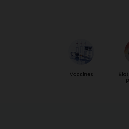
ฆศ. 2-68
ความถูกต้องของโฆษณานี้เป็นความรับผิด
ชอบของผู้โฆษณา มิได้ดำเนินการโดย
ความถูกต
สำนักงานคณะกรรมการอาหารและยา
ชอบของผู
สำนักงา
เป็นยาใหม่ ใช้เฉพาะสถาน
พยาบาลแพทย์ควรติดตามผลการใช้ยา
พยาบาลแ
Vaccines
Bio
p