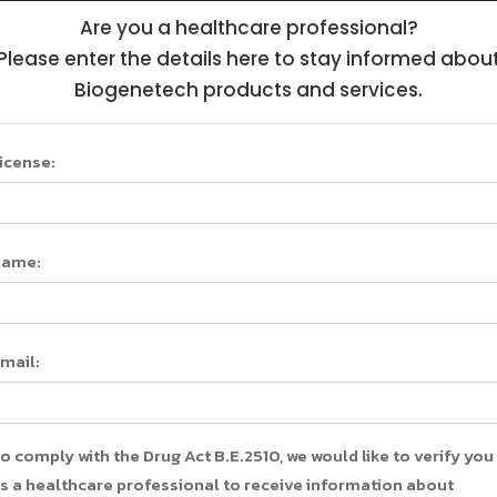
Are you a healthcare professional?
Products
Health Education
News
About U
Please enter the details here to stay informed abou
Biogenetech products and services.
icense:
tical products
Name:
Medicine
mail:
me
/
Products
/
Pharmaceutical products & Nuclear Medi
o comply with the Drug Act B.E.2510, we would like to verify you
s a healthcare professional to receive information about