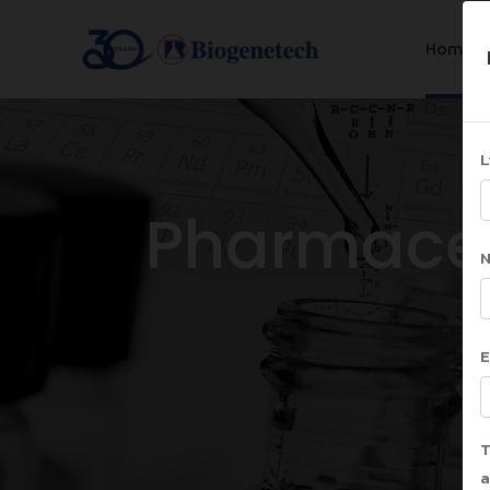
Home
L
Pharmaceu
E
Ho
T
a