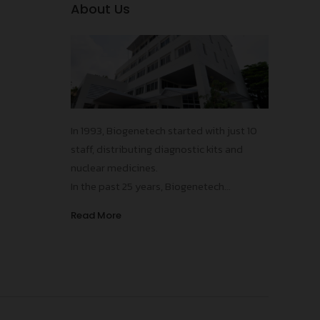
About Us
อกสาร
In 1993, Biogenetech started with just 10
มรับผิด
staff, distributing diagnostic kits and
โดย
ยา
nuclear medicines.
In the past 25 years, Biogenetech
introduced more than 15 innovative
Read More
vaccines and pharmaceuticals,
contributing to the improvements in
public health standards in Thailand,
protecting our population from numerous
infectious diseases!