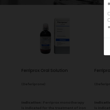
B
o
Ferriprox Oral Solution
Ferripr
(Deferiprone)
(Deferip
Indication :
Ferriprox monotherapy
Indicati
is indicated for the treatment of iron
is indica