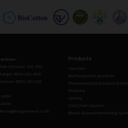
Products
ervices:
748-9333 ext. 401, 402
Vaccines
charge):
1800-223-666
Biotherapeutic products
lations:
1800-291-245
Pharmaceutical products & Nuc
Medicine
8-9393
Optiray
1-4006
Cold Chain System
keting@biogenetech.co.th
Blood Glucose Monitoring Sys