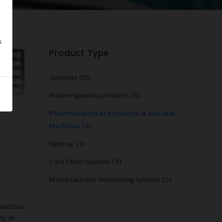
s
Product Type
Vaccines (13)
Biotherapeutic products (9)
Pharmaceutical products & Nuclear
Medicine (3)
Optiray (3)
Cold Chain System (9)
Blood Glucose Monitoring System (0)
ellitus;
ty in