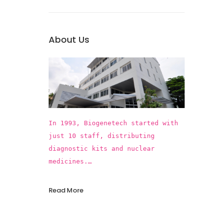
About Us
In 1993, Biogenetech started with
just 10 staff, distributing
diagnostic kits and nuclear
medicines.
In the past 25 years, Biogenetech
introduced more than 15 innovative
Read More
vaccines and pharmaceuticals,
contributing to the improvements