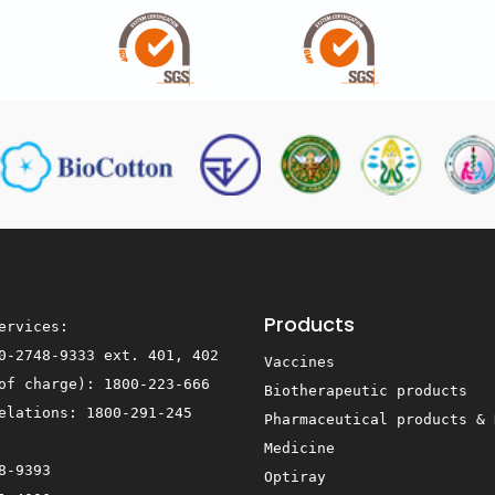
Products
ervices:
0-2748-9333 ext. 401, 402
Vaccines
 of charge):
1800-223-666
Biotherapeutic products
Relations:
1800-291-245
Pharmaceutical products & 
Medicine
8-9393
Optiray