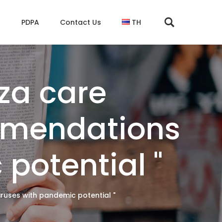
s
PDPA
Contact Us
TH
za care
ommendations
potential "
ruses with pandemic potential "