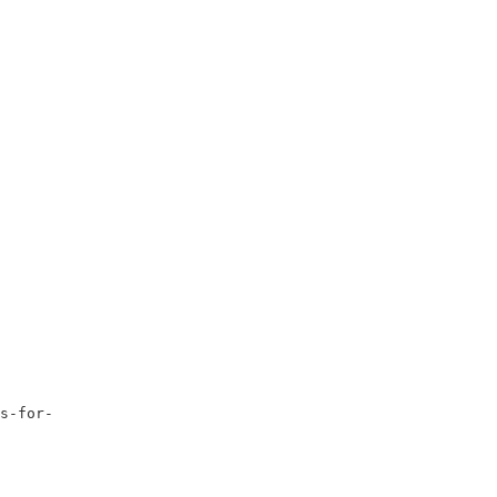
in public health standards in
Thailand, protecting our
population from numerous
infectious diseases!
s-for-