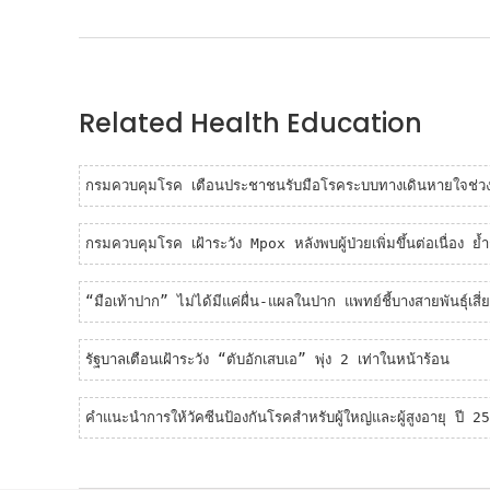
Related Health Education
กรมควบคุมโรค เตือนประชาชนรับมือโรคระบบทางเดินหายใจช่วงฤด
กรมควบคุมโรค เฝ้าระวัง Mpox หลังพบผู้ป่วยเพิ่มขึ้นต่อเนื่อง ย้ำก
“มือเท้าปาก” ไม่ได้มีแค่ผื่น-แผลในปาก แพทย์ชี้บางสายพันธุ์เสี่ย
รัฐบาลเตือนเฝ้าระวัง “ตับอักเสบเอ” พุ่ง 2 เท่าในหน้าร้อน
คำแนะนำการให้วัคซีนป้องกันโรคสำหรับผู้ใหญ่และผู้สูงอายุ ปี 