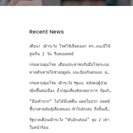
Recent News
เตือน! เฝ้าระวัง โรคไข้เลือดออก คร.แนะมีไข้
สูงเกิน 2 วัน รีบพบแพทย์
กรมควบคุมโรค เตือนประชาชนรับมือโรคระบบ
ทางเดินหายใจช่วงฤดูฝน แนะป้องกันตนเอง ลด
เสี่ยงเจ็บป่วย
กรมควบคุมโรค เฝ้าระวัง Mpox หลังพบผู้ป่วย
เพิ่มขึ้นต่อเนื่อง ย้ำกลุ่มเสี่ยงสังเกตอาการ ป้องกัน
การแพร่เชื้อ
“มือเท้าปาก” ไม่ได้มีแค่ผื่น-แผลในปาก แพทย์
ชี้บางสายพันธุ์เสี่ยงสมอง-หัวใจอักเสบ ถึงขั้นเสีย
ชีวิต
รัฐบาลเตือนเฝ้าระวัง “ตับอักเสบเอ” พุ่ง 2 เท่า
ในหน้าร้อน