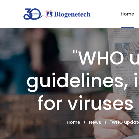
Home
"WHO u
guidelines,
for viruse
Home
/
News
/
"WHO updates