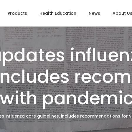
Products
Health Education
News
About U
pdates influen
 includes rec
s with pandemic 
 influenza care guidelines, includes recommendations for vi