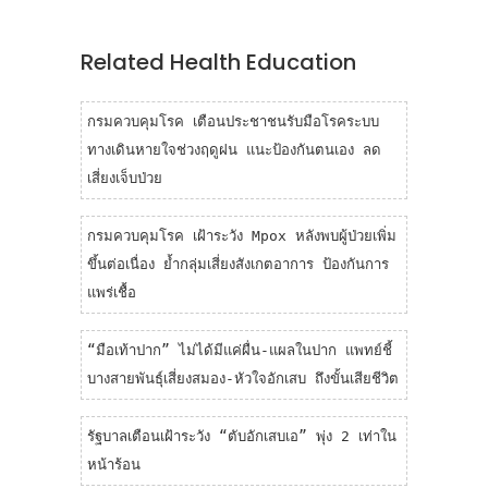
Related Health Education
กรมควบคุมโรค เตือนประชาชนรับมือโรคระบบ
ทางเดินหายใจช่วงฤดูฝน แนะป้องกันตนเอง ลด
เสี่ยงเจ็บป่วย
กรมควบคุมโรค เฝ้าระวัง Mpox หลังพบผู้ป่วยเพิ่ม
ขึ้นต่อเนื่อง ย้ำกลุ่มเสี่ยงสังเกตอาการ ป้องกันการ
แพร่เชื้อ
“มือเท้าปาก” ไม่ได้มีแค่ผื่น-แผลในปาก แพทย์ชี้
บางสายพันธุ์เสี่ยงสมอง-หัวใจอักเสบ ถึงขั้นเสียชีวิต
รัฐบาลเตือนเฝ้าระวัง “ตับอักเสบเอ” พุ่ง 2 เท่าใน
หน้าร้อน