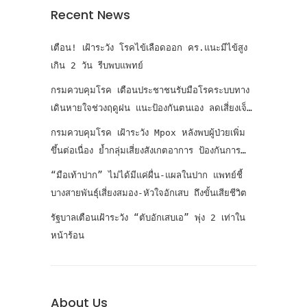
Recent News
เตือน! เฝ้าระวัง โรคไข้เลือดออก คร.แนะมีไข้สูง
เกิน 2 วัน รีบพบแพทย์
กรมควบคุมโรค เตือนประชาชนรับมือโรคระบบทาง
เดินหายใจช่วงฤดูฝน แนะป้องกันตนเอง ลดเสี่ยงเจ็บ
ป่วย
กรมควบคุมโรค เฝ้าระวัง Mpox หลังพบผู้ป่วยเพิ่ม
ขึ้นต่อเนื่อง ย้ำกลุ่มเสี่ยงสังเกตอาการ ป้องกันการ
แพร่เชื้อ
“มือเท้าปาก” ไม่ได้มีแค่ผื่น-แผลในปาก แพทย์ชี้
บางสายพันธุ์เสี่ยงสมอง-หัวใจอักเสบ ถึงขั้นเสียชีวิต
รัฐบาลเตือนเฝ้าระวัง “ตับอักเสบเอ” พุ่ง 2 เท่าใน
หน้าร้อน
About Us