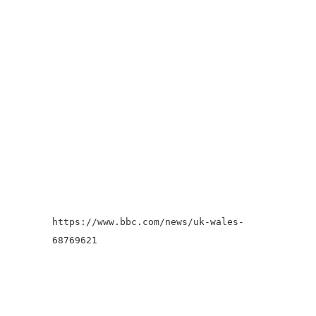
https://www.bbc.com/news/uk-wales-
68769621