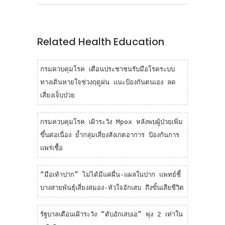
numerous infectious diseases!
Related Health Education
กรมควบคุมโรค เตือนประชาชนรับมือโรคระบบ
ทางเดินหายใจช่วงฤดูฝน แนะป้องกันตนเอง ลด
เสี่ยงเจ็บป่วย
กรมควบคุมโรค เฝ้าระวัง Mpox หลังพบผู้ป่วยเพิ่ม
ขึ้นต่อเนื่อง ย้ำกลุ่มเสี่ยงสังเกตอาการ ป้องกันการ
แพร่เชื้อ
“มือเท้าปาก” ไม่ได้มีแค่ผื่น-แผลในปาก แพทย์ชี้
บางสายพันธุ์เสี่ยงสมอง-หัวใจอักเสบ ถึงขั้นเสียชีวิต
รัฐบาลเตือนเฝ้าระวัง “ตับอักเสบเอ” พุ่ง 2 เท่าใน