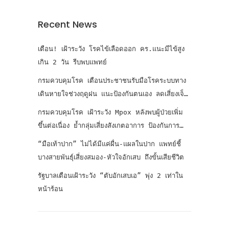
Recent News
เตือน! เฝ้าระวัง โรคไข้เลือดออก คร.แนะมีไข้สูง
เกิน 2 วัน รีบพบแพทย์
กรมควบคุมโรค เตือนประชาชนรับมือโรคระบบทาง
เดินหายใจช่วงฤดูฝน แนะป้องกันตนเอง ลดเสี่ยงเจ็บ
ป่วย
กรมควบคุมโรค เฝ้าระวัง Mpox หลังพบผู้ป่วยเพิ่ม
ขึ้นต่อเนื่อง ย้ำกลุ่มเสี่ยงสังเกตอาการ ป้องกันการ
แพร่เชื้อ
“มือเท้าปาก” ไม่ได้มีแค่ผื่น-แผลในปาก แพทย์ชี้
บางสายพันธุ์เสี่ยงสมอง-หัวใจอักเสบ ถึงขั้นเสียชีวิต
รัฐบาลเตือนเฝ้าระวัง “ตับอักเสบเอ” พุ่ง 2 เท่าใน
หน้าร้อน