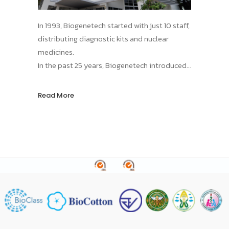
In 1993, Biogenetech started with just 10 staff,
distributing diagnostic kits and nuclear
medicines.
In the past 25 years, Biogenetech introduced
more than 15 innovative vaccines and
pharmaceuticals, contributing to the
Read More
improvements in public health standards in
Thailand, protecting our population from
numerous infectious diseases!