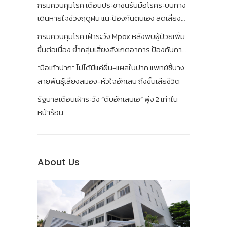
กรมควบคุมโรค เตือนประชาชนรับมือโรคระบบทาง
เดินหายใจช่วงฤดูฝน แนะป้องกันตนเอง ลดเสี่ยง
เจ็บป่วย
กรมควบคุมโรค เฝ้าระวัง Mpox หลังพบผู้ป่วยเพิ่ม
ขึ้นต่อเนื่อง ย้ำกลุ่มเสี่ยงสังเกตอาการ ป้องกันการ
แพร่เชื้อ
“มือเท้าปาก” ไม่ได้มีแค่ผื่น-แผลในปาก แพทย์ชี้บาง
สายพันธุ์เสี่ยงสมอง-หัวใจอักเสบ ถึงขั้นเสียชีวิต
รัฐบาลเตือนเฝ้าระวัง “ตับอักเสบเอ” พุ่ง 2 เท่าใน
หน้าร้อน
About Us