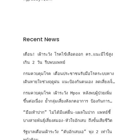
Recent News
เตือน! เฝ้าระวัง โรคไข้เลือดออก คร.แนะมีไข้สูง
เกิน 2 วัน รีบพบแพทย์
กรมควบคุมโรค เตือนประชาชนรับมือโรคระบบทาง
เดินหายใจช่วงฤดูฝน แนะป้องกันตนเอง ลดเสี่ยงเจ็บ
ป่วย
กรมควบคุมโรค เฝ้าระวัง Mpox หลังพบผู้ป่วยเพิ่ม
ขึ้นต่อเนื่อง ย้ำกลุ่มเสี่ยงสังเกตอาการ ป้องกันการ
แพร่เชื้อ
“มือเท้าปาก” ไม่ได้มีแค่ผื่น-แผลในปาก แพทย์ชี้
บางสายพันธุ์เสี่ยงสมอง-หัวใจอักเสบ ถึงขั้นเสียชีวิต
รัฐบาลเตือนเฝ้าระวัง “ตับอักเสบเอ” พุ่ง 2 เท่าใน
หน้าร้อน