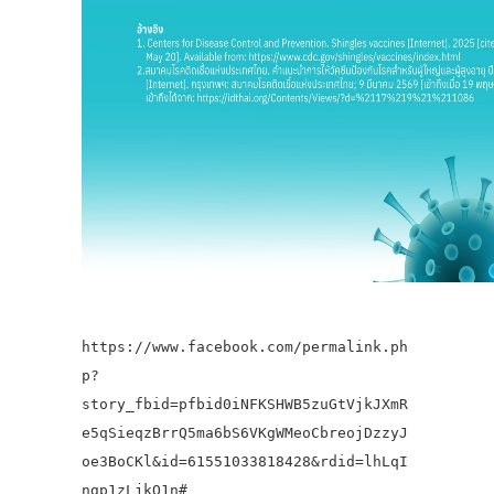
https://www.facebook.com/permalink.ph
p?
story_fbid=pfbid0iNFKSHWB5zuGtVjkJXmR
e5qSieqzBrrQ5ma6bS6VKgWMeoCbreojDzzyJ
oe3BoCKl&id=61551033818428&rdid=lhLqI
ngp1zLjkQ1n#