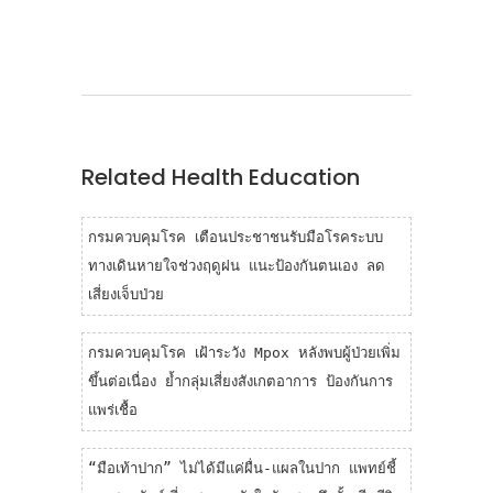
contributing to the improvements in
public health standards in Thailand,
protecting our population from
numerous infectious diseases!
Related Health Education
กรมควบคุมโรค เตือนประชาชนรับมือโรคระบบ
ทางเดินหายใจช่วงฤดูฝน แนะป้องกันตนเอง ลด
เสี่ยงเจ็บป่วย
กรมควบคุมโรค เฝ้าระวัง Mpox หลังพบผู้ป่วยเพิ่ม
ขึ้นต่อเนื่อง ย้ำกลุ่มเสี่ยงสังเกตอาการ ป้องกันการ
แพร่เชื้อ
“มือเท้าปาก” ไม่ได้มีแค่ผื่น-แผลในปาก แพทย์ชี้