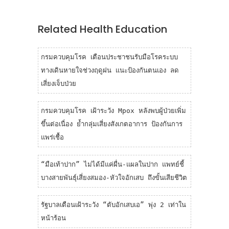
Related Health Education
กรมควบคุมโรค เตือนประชาชนรับมือโรคระบบ
ทางเดินหายใจช่วงฤดูฝน แนะป้องกันตนเอง ลด
เสี่ยงเจ็บป่วย
กรมควบคุมโรค เฝ้าระวัง Mpox หลังพบผู้ป่วยเพิ่ม
ขึ้นต่อเนื่อง ย้ำกลุ่มเสี่ยงสังเกตอาการ ป้องกันการ
แพร่เชื้อ
“มือเท้าปาก” ไม่ได้มีแค่ผื่น-แผลในปาก แพทย์ชี้
บางสายพันธุ์เสี่ยงสมอง-หัวใจอักเสบ ถึงขั้นเสียชีวิต
รัฐบาลเตือนเฝ้าระวัง “ตับอักเสบเอ” พุ่ง 2 เท่าใน
หน้าร้อน