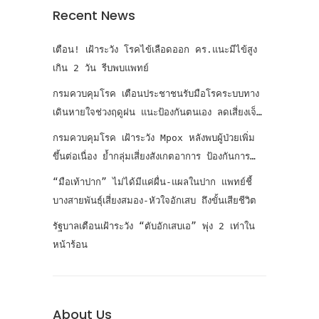
Recent News
เตือน! เฝ้าระวัง โรคไข้เลือดออก คร.แนะมีไข้สูง
เกิน 2 วัน รีบพบแพทย์
กรมควบคุมโรค เตือนประชาชนรับมือโรคระบบทาง
เดินหายใจช่วงฤดูฝน แนะป้องกันตนเอง ลดเสี่ยงเจ็บ
ป่วย
กรมควบคุมโรค เฝ้าระวัง Mpox หลังพบผู้ป่วยเพิ่ม
ขึ้นต่อเนื่อง ย้ำกลุ่มเสี่ยงสังเกตอาการ ป้องกันการ
แพร่เชื้อ
“มือเท้าปาก” ไม่ได้มีแค่ผื่น-แผลในปาก แพทย์ชี้
บางสายพันธุ์เสี่ยงสมอง-หัวใจอักเสบ ถึงขั้นเสียชีวิต
รัฐบาลเตือนเฝ้าระวัง “ตับอักเสบเอ” พุ่ง 2 เท่าใน
หน้าร้อน
About Us